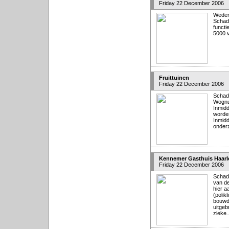
Friday 22 December 2006
Wedero
Schade
functi
5000 v
Fruittuinen
Friday 22 December 2006
Schad
Wognu
Inmidd
worde
Inmidd
onderz
Kennemer Gasthuis Haar
Friday 22 December 2006
Schade
van de
hier 
(polik
bouwde
uitgeb
zieke..