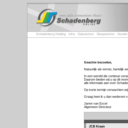
This is a free demo result from the
Wayb
Schadenberg Holding
Infra
Dakwerken
Sloopwerken
Nooder
Geachte bezoeker,
Natuurlijk als eerste, hartelijk
In een wereld die continue veran
Daarom bieden wij u op dit mome
alle informatie aan over Schade
Op korte termijn verwachten wi
Graag heet ik u dan wederom v
Janne van Excel
Algemeen Directeur
JCB Kraan